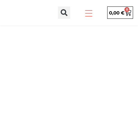
0
0,00
€
Home
»
Barriere Perugia
BARRIERE
AFFIDATI A NOI