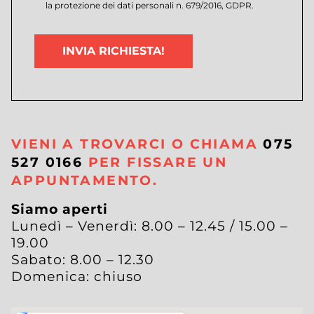
la protezione dei dati personali n. 679/2016, GDPR.
Si
prega
di
lasciare
vuoto
questo
campo.
VIENI A TROVARCI O CHIAMA
075
527 0166
PER FISSARE UN
APPUNTAMENTO.
Siamo aperti
Lunedì – Venerdì: 8.00 – 12.45 / 15.00 –
19.00
Sabato: 8.00 – 12.30
Domenica: chiuso