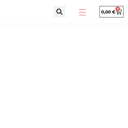
0
0,00
€
Home
»
Elettropompe Perugia
ELETTROPOMPE
POMPE DI SUPERFICIE