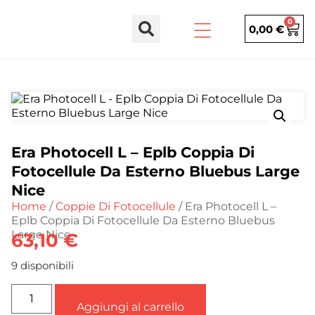
0
0,00
€
Era Photocell L – Eplb Coppia Di
Fotocellule Da Esterno Bluebus Large
Nice
Home
/
Coppie Di Fotocellule
/ Era Photocell L –
Eplb Coppia Di Fotocellule Da Esterno Bluebus
Large Nice
63,10
€
9 disponibili
Aggiungi al carrello