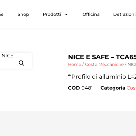
me
Shop
Prodotti
Officina
Detrazioni 
NICE E SAFE – TCA6
Home
/
Coste Meccaniche
/ NIC
“‘Profilo di alluminio L=
COD
0481
Categoria
Cos