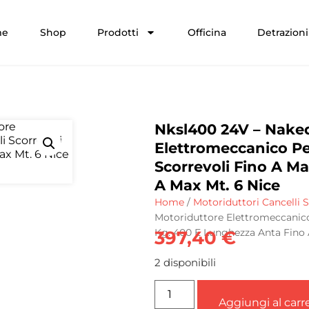
me
Shop
Prodotti
Officina
Detrazioni 
Nksl400 24V – Naked
Elettromeccanico Pe
Scorrevoli Fino A M
A Max Mt. 6 Nice
Home
/
Motoriduttori Cancelli S
Motoriduttore Elettromeccanico
Kg. 400 E Lunghezza Anta Fino 
397,40
€
2 disponibili
Aggiungi al carre