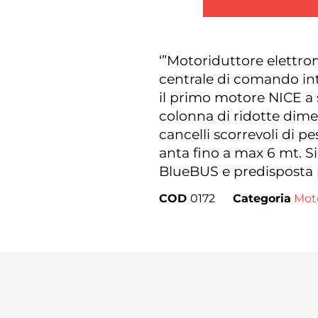
‘”Motoriduttore elettro
centrale di comando int
il primo motore NICE a s
colonna di ridotte dime
cancelli scorrevoli di 
anta fino a max 6 mt. S
BlueBUS e predisposta 
COD
0172
Categoria
Moto