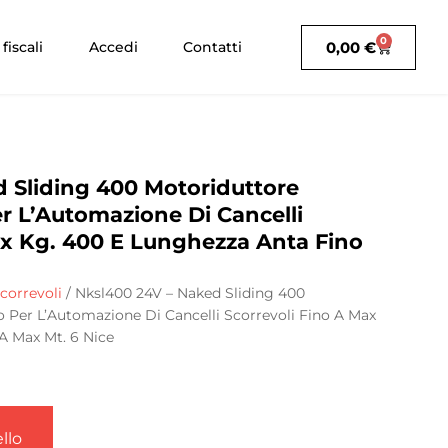
0
0,00
€
fiscali
Accedi
Contatti
 Sliding 400 Motoriduttore
r L’Automazione Di Cancelli
ax Kg. 400 E Lunghezza Anta Fino
correvoli
/ Nksl400 24V – Naked Sliding 400
 Per L’Automazione Di Cancelli Scorrevoli Fino A Max
A Max Mt. 6 Nice
llo