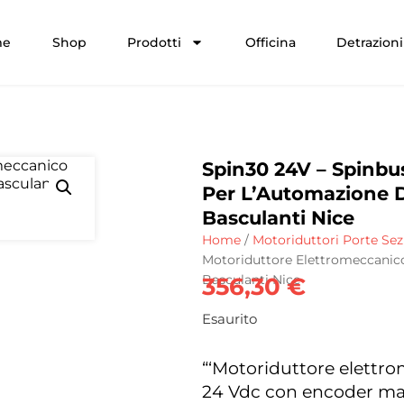
me
Shop
Prodotti
Officina
Detrazioni 
Spin30 24V – Spinbu
Per L’Automazione Di
Basculanti Nice
Home
/
Motoriduttori Porte Sez
Motoriduttore Elettromeccanico
Basculanti Nice
356,30
€
Esaurito
“‘Motoriduttore elettro
24 Vdc con encoder mag