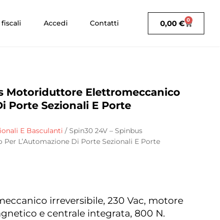
0
0,00
€
fiscali
Accedi
Contatti
s Motoriduttore Elettromeccanico
 Porte Sezionali E Porte
ionali E Basculanti
/ Spin30 24V – Spinbus
 Per L’Automazione Di Porte Sezionali E Porte
meccanico irreversibile, 230 Vac, motore
netico e centrale integrata, 800 N.