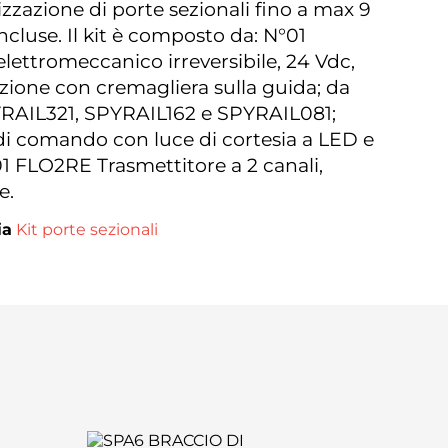
zzazione di porte sezionali fino a max 9
cluse. Il kit è composto da: N°01
ettromeccanico irreversibile, 24 Vdc,
azione con cremagliera sulla guida; da
YRAIL321, SPYRAIL162 e SPYRAIL081;
i comando con luce di cortesia a LED e
01 FLO2RE Trasmettitore a 2 canali,
e.
ia
Kit porte sezionali