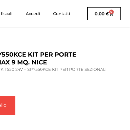
0
0,00
€
fiscali
Accedi
Contatti
PY550KCE KIT PER PORTE
MAX 9 MQ. NICE
YKIT550 24V – SPY550KCE KIT PER PORTE SEZIONALI
llo