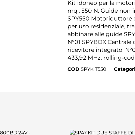
Kit idoneo per la motori
mq., 550 N. Guide non in
SPY550 Motoriduttore el
per uso residenziale, tr
abbinare alle guide SP
N°01 SPYBOX Centrale d
ricevitore integrato; N°
433,92 MHz, rolling-cod
COD
SPYKIT550
Categor