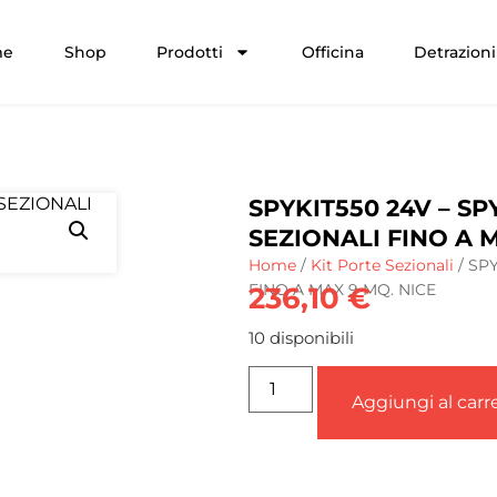
me
Shop
Prodotti
Officina
Detrazioni 
SPYKIT550 24V – S
SEZIONALI FINO A 
Home
/
Kit Porte Sezionali
/ SP
FINO A MAX 9 MQ. NICE
236,10
€
10 disponibili
Aggiungi al carre