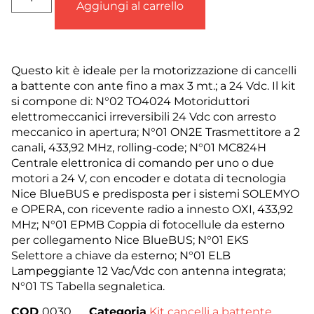
Aggiungi al carrello
Questo kit è ideale per la motorizzazione di cancelli
a battente con ante fino a max 3 mt.; a 24 Vdc. Il kit
si compone di: N°02 TO4024 Motoriduttori
elettromeccanici irreversibili 24 Vdc con arresto
meccanico in apertura; N°01 ON2E Trasmettitore a 2
canali, 433,92 MHz, rolling-code; N°01 MC824H
Centrale elettronica di comando per uno o due
motori a 24 V, con encoder e dotata di tecnologia
Nice BlueBUS e predisposta per i sistemi SOLEMYO
e OPERA, con ricevente radio a innesto OXI, 433,92
MHz; N°01 EPMB Coppia di fotocellule da esterno
per collegamento Nice BlueBUS; N°01 EKS
Selettore a chiave da esterno; N°01 ELB
Lampeggiante 12 Vac/Vdc con antenna integrata;
N°01 TS Tabella segnaletica.
COD
0030
Categoria
Kit cancelli a battente