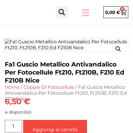
0
0,00
€
Fa1 Guscio Metallico Antivandalico
Per Fotocellule Ft210, Ft210B, F210 Ed
F210B Nice
Home
/
Coppie Di Fotocellule
/ Fa1 Guscio Metallico
Antivandalico Per Fotocellule Ft210, Ft210B, F210 Ed
F210B Nice
6,50
€
4 disponibili
Aggiungi al carrello