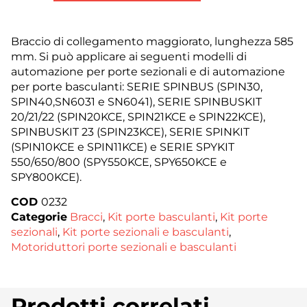
Braccio di collegamento maggiorato, lunghezza 585
mm. Si può applicare ai seguenti modelli di
automazione per porte sezionali e di automazione
per porte basculanti: SERIE SPINBUS (SPIN30,
SPIN40,SN6031 e SN6041), SERIE SPINBUSKIT
20/21/22 (SPIN20KCE, SPIN21KCE e SPIN22KCE),
SPINBUSKIT 23 (SPIN23KCE), SERIE SPINKIT
(SPIN10KCE e SPIN11KCE) e SERIE SPYKIT
550/650/800 (SPY550KCE, SPY650KCE e
SPY800KCE).
COD
0232
Categorie
Bracci
,
Kit porte basculanti
,
Kit porte
sezionali
,
Kit porte sezionali e basculanti
,
Motoriduttori porte sezionali e basculanti
Prodotti correlati