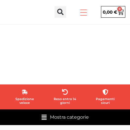
0
0,00
€
Stai visualizzando i risultati per:
KIT PORTE
BASCULANTI
Spedizione
Reso entro 14
Pagamenti
veloce
giorni
sicuri
Mostra categorie