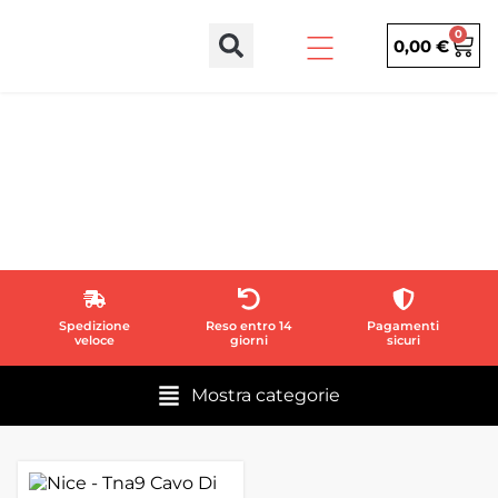
0
0,00
€
Stai visualizzando i risultati per:
CAVI
Spedizione
Reso entro 14
Pagamenti
veloce
giorni
sicuri
Mostra categorie