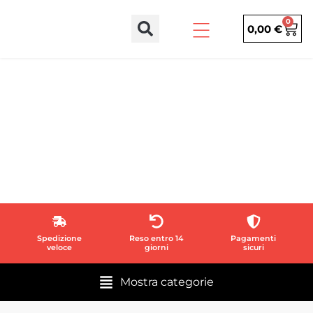
0
0,00
€
Stai visualizzando i risultati per:
KIT CANCELLI
SCORREVOLI
Spedizione
Reso entro 14
Pagamenti
veloce
giorni
sicuri
Mostra categorie