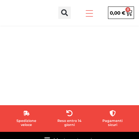
0
0,00
€
Stai visualizzando i risultati per:
MOTORIDUTTORI
CANCELLI A
BATTENTE
Spedizione
Reso entro 14
Pagamenti
veloce
giorni
sicuri