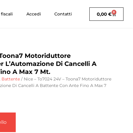
0
0,00
€
fiscali
Accedi
Contatti
 Toona7 Motoriduttore
r L’Automazione Di Cancelli A
ino A Max 7 Mt.
A Battente
/ Nice – To7024 24V – Toona7 Motoriduttore
ione Di Cancelli A Battente Con Ante Fino A Max 7
llo