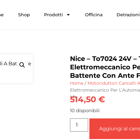
me
Shop
Prodotti
Officina
Detrazioni 
Nice – To7024 24V –
Elettromeccanico Pe
Battente Con Ante F
Home
/
Motoriduttori Cancelli 
Elettromeccanico Per L’Automaz
Mt.
514,50
€
10 disponibili
Aggiungi al carre